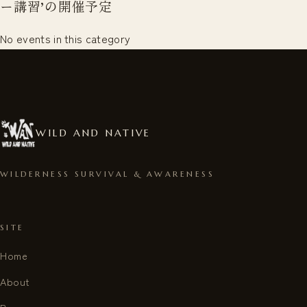
ー講習’の開催予定
No events in this category
WILD AND NATIVE
WILDERNESS SURVIVAL & AWARENESS
SITE
Home
About