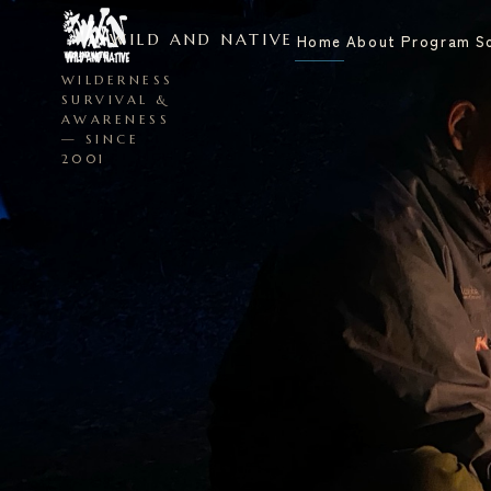
WILD AND NATIVE
Home
About
Program
S
WILDERNESS
SURVIVAL &
AWARENESS
— SINCE
2001