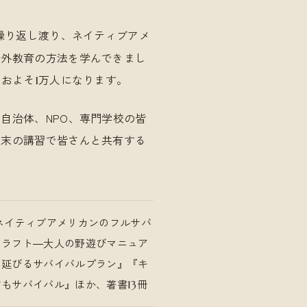
繰り返し渡り、ネイティブアメ
野外教育の方法を学んできまし
、およそ
万人になります。
1
自治体、NPO、専門学校の皆
週末の講習で皆さんと共有する
ネイティブアメリカンのフルサバ
クラフト―大人の野遊びマニュア
き延びるサバイバルプラン』『キ
どもサバイバル』ほか、著書
冊
13