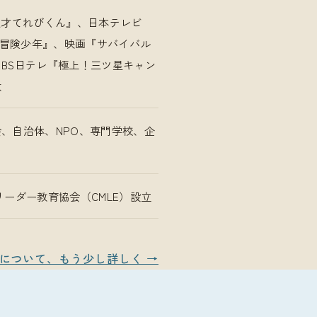
天才てれびくん』、日本テレビ
ム・冒険少年』、映画『サバイバル
BS日テレ『極上！三ツ星キャン
数
、自治体、NPO、専門学校、企
リーダー教育協会（CMLE）設立
について、もう少し詳しく →