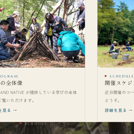
ROGRAM
SCHEDUL
びの全体像
開催スケジ
D AND NATIVE が提供している学びの全体
近日開催のコ
ご覧いただけます。
どうぞ。
を見る →
詳細を見る →
SCHOOLS