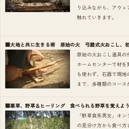
り込みながら、アウェ
触れていきます。
■大地と共に生きる術 原始の火 弓錐式火おこし、
原始の火おこし道具の
ホームセンターで材を
も使わず、石器で現地
まで、多種類のコース
■薬草、野草＆ヒーリング 食べられる野草を覚えよ
「野草食系男女」オン
の見分け方から食べ方