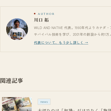
AUTHOR
川口 拓
WILD AND NATIVE 代表。1990年代よ
サバイバル技術を学び、2001年の創設から約1
代表について、もう少し詳しく →
関連記事
news
大切なのは「知識」だけでなく「物語