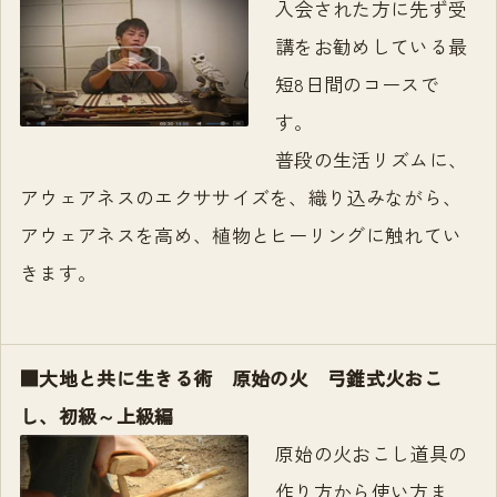
入会された方に先ず受
講をお勧めしている最
短8日間のコースで
す。
普段の生活リズムに、
アウェアネスのエクササイズを、織り込みながら、
アウェアネスを高め、植物とヒーリングに触れてい
きます。
■大地と共に生きる術 原始の火 弓錐式火おこ
し、初級～上級編
原始の火おこし道具の
作り方から使い方ま