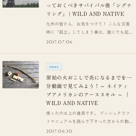
っておくべきサバイバル術「シグナ
リング」 | WILD AND NATIVE
九州の皆さん、お気をつけて！ こんな災害
時に「孤立」してしまう事は、誰にでも起こ
りえると言ってもいいかもしれません。
2017.07.06
も…
news
原始の火おこしで炎になるまでを一
分動画で見てみよう！～ ネイティ
ブアメリカンのアーススキル ～ ｜
WILD AND NATIVE
使ったのは上の道具です。 ブッシュクラフ
トマニュアルを読んで下さった方からの動画
リクエスト📙 ↓こちらのページの動画が
2017.06.30