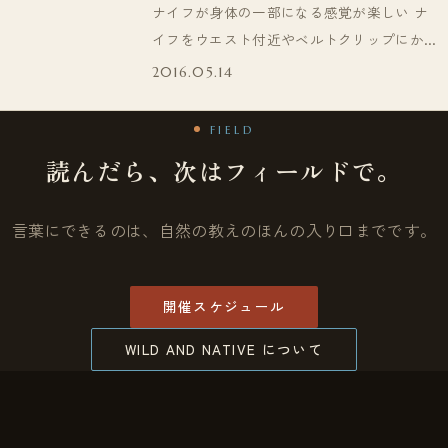
ナイフが身体の一部になる感覚が楽しい ナ
イフをウエスト付近やベルトクリップにかけ
ておく。 タープでシェルター（宿）を作
2016.05.14
っ…
FIELD
読んだら、次はフィールドで。
言葉にできるのは、自然の教えのほんの入り口までです。
開催スケジュール
WILD AND NATIVE について