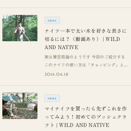
news
ナイフ一本で太い木を好きな長さに
切るには？（動画あり） | WILD
AND NATIVE
実は賛否両論のようです 今回のご紹介する
このナイフの使い方は「チョッピング」とい
うようです。 ある程度の太目の木でも、
2016.06.18
ナ…
news
マイナイフを買ったら先ずこれを作
ってみよう！初めてのブッシュクラ
フト | WILD AND NATIVE