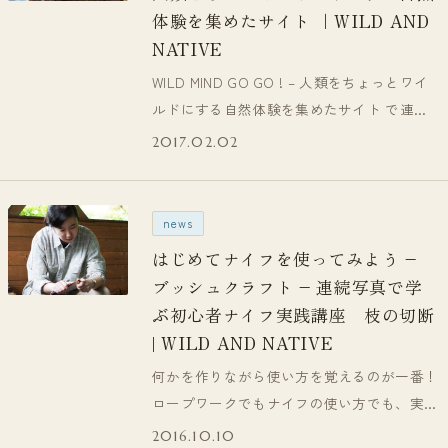
体験を集めたサイト ｜WILD AND
NATIVE
WILD MIND GO GO ! – 人類をちょっとワイ
ルドにする自然体験を集めたサイト で連載
をさせて頂…
2017.02.02
news
はじめてナイフを使ってみよう –
ブッシュクラフト – 連続写真で学
ぶ初心者ナイフ実践講座 枝の切断
| WILD AND NATIVE
何かを作りながら使い方を覚えるのが一番！
ロープワークでもナイフの使い方でも、実際
にそれを使った「何か」を作りだすのが一…
2016.10.10