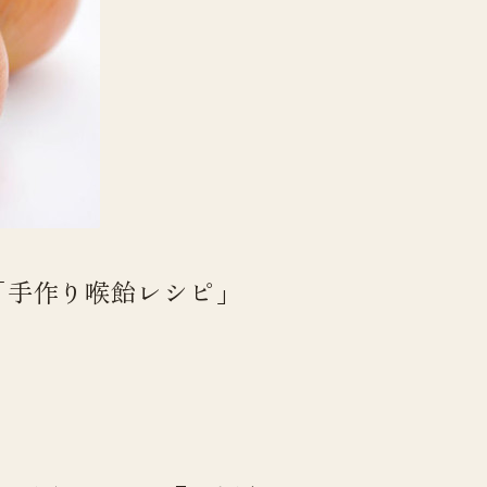
「手作り喉飴レシピ」
。