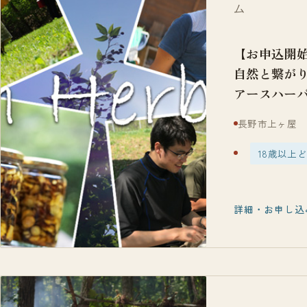
ム
【お申込開
自然と繋がり
アースハー
長野市上ヶ屋
18歳以上
詳細・お申し込